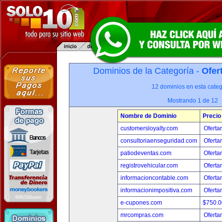
Dominios de la Categoría -
Ofer
12 dominios en esta categ
Mostrando 1 de 12
Nombre de Dominio
Precio
customersloyalty.com
Oferta
consultoriaenseguridad.com
Oferta
patiodeventas.com
Oferta
registrovehicular.com
Oferta
informacioncontable.com
Oferta
informacionimpositiva.com
Oferta
e-cupones.com
$750.
mrcompras.com
Oferta