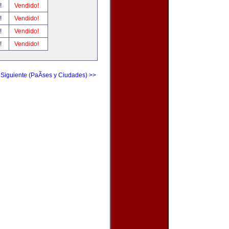
r!
Vendido!
r!
Vendido!
r!
Vendido!
r!
Vendido!
 Siguiente (PaÃ­ses y Ciudades) >>