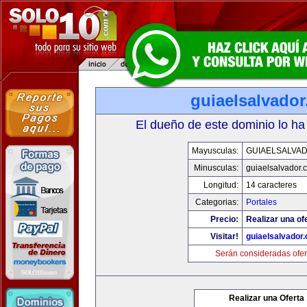
guiaelsalvado
El dueño de este dominio lo ha
Mayusculas:
GUIAELSALVA
Minusculas:
guiaelsalvador.
Longitud:
14 caracteres
Categorias:
Portales
Precio:
Realizar una of
Visitar!
guiaelsalvador
Serán consideradas ofer
Realizar una Oferta