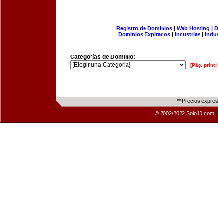
Registro de Dominios
|
Web Hosting
|
D
Dominios Expirados
|
Industrias
|
Indu
Categorías de Dominio:
[Pág. princi
** Precios expre
© 2002/2022 Solo10.com