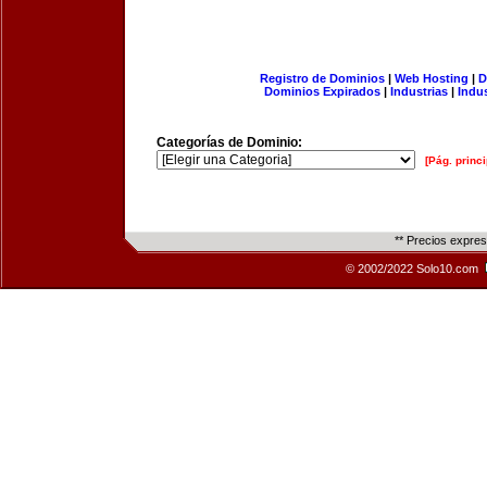
Registro de Dominios
|
Web Hosting
|
D
Dominios Expirados
|
Industrias
|
Indu
Categorías de Dominio:
[Pág. princi
** Precios expre
© 2002/2022 Solo10.com