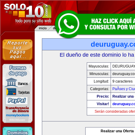
deuruguay.
El dueño de este dominio lo ha
Mayusculas:
DEURUGUAY
Minusculas:
deuruguay.c
Longitud:
9 caracteres
Categorias:
PaÃ­ses y Ci
Precio:
Realizar una 
Visitar!
deuruguay.c
Serán consideradas ofer
Realizar una Oferta