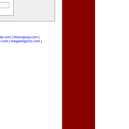
ta.com
|
deuruguay.com
|
s.com
|
meganegocio.com
|