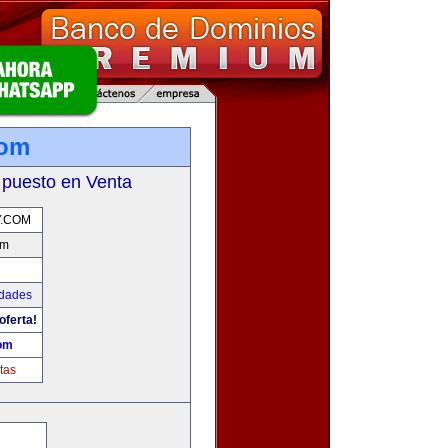
com
 puesto en Venta
.COM
om
udades
oferta!
om
tas