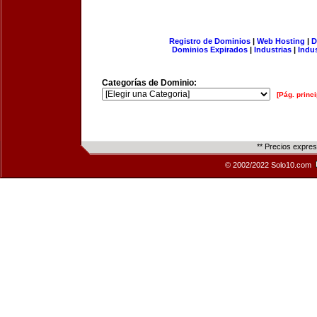
Registro de Dominios
|
Web Hosting
|
D
Dominios Expirados
|
Industrias
|
Indu
Categorías de Dominio:
[Pág. princi
** Precios expre
© 2002/2022 Solo10.com