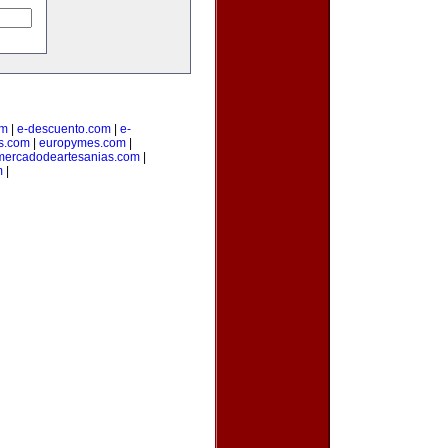
om
|
e-descuento.com
|
e-
os.com
|
europymes.com
|
mercadodeartesanias.com
|
m
|