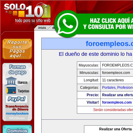
foroempleos
El dueño de este dominio lo ha
Mayusculas:
FOROEMPLEOS.
Minusculas:
foroempleos.com
Longitud:
11 caracteres
Categorias:
Portales
,
Profesio
Precio:
Realizar una ofert
Visitar!
foroempleos.com
Serán consideradas ofer
Realizar una Oferta