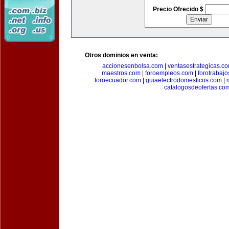
Precio Ofrecido $
Otros dominios en venta:
accionesenbolsa.com
|
ventasestrategicas.c
maestros.com
|
foroempleos.com
|
forotrabaj
foroecuador.com
|
guiaelectrodomesticos.com
|
catalogosdeofertas.co