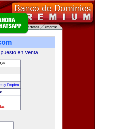
.com
 puesto en Venta
COM
nes y Empleo
a!
tas