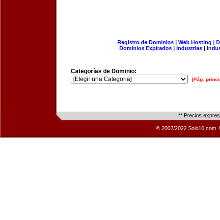
Registro de Dominios
|
Web Hosting
|
D
Dominios Expirados
|
Industrias
|
Indu
Categorías de Dominio:
[Pág. princi
** Precios expre
© 2002/2022 Solo10.com